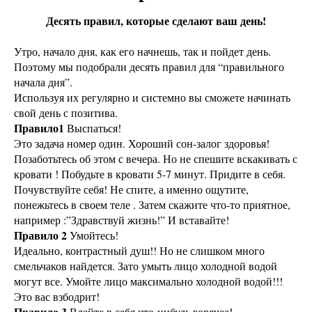
Десять правил, которые сделают ваш день!
Утро, начало дня, как его начнешь, так и пойдет день.
Поэтому мы подобрали десять правил для “правильного
начала дня”.
Используя их регулярно и системно вы сможете начинать
свой день с позитива.
Правило1
Выспаться!
Это задача номер один. Хороший сон-залог здоровья!
Позаботьтесь об этом с вечера. Но не спешите вскакивать с
кровати ! Побудьте в кровати 5-7 минут. Придите в себя.
Почувствуйте себя! Не спите, а именно ощутите,
понежьтесь в своем теле . Затем скажите что-то приятное,
например :”Здравствуй жизнь!” И вставайте!
Правило 2
Умойтесь!
Идеально, контрастный душ!! Но не слишком много
смельчаков найдется. Зато умыть лицо холодной водой
могут все. Умойте лицо максимально холодной водой!!!
Это вас взбодрит!
Правило 3
Влейте в себя что-нибудь горячее!