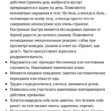
действия (принять душ, выбросить мусор)
превращаются в задачу на день. Появляются
непонятные ощущения в теле. Не боль, а иногда и боль ,
ползающая по всему телу, а иногда просто что-то
совершенно неописуемое или очень странное.
Настроение быстро меняется без видимых причин от
бурной радости до полного уныния. Появляются
неожиданные эмоциональные реакции: слёзы при
просмотре комедии, уныние в ответ на «Привет, как
дела?». Часто присутствуют агрессия и
раздражительность.
Нарушается сон: приходит бессонница или постоянная
сонливость. Накатывают панические атаки.
Меняется пищевое поведение: заметно систематическое
переедание или отказ от еды.
Трудно сосредоточиться, учиться, заниматься делом.
Появились или участились навязчивые повторяющиеся
действия, привычки.
Хочется навредить себе (или заметно, что человек себя
ранит: на теле мелкие ожоги, царапины, порезы).
Появляются мысли о суициде. Здесь беда-беда. Срочно,